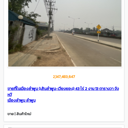
2,147,483,647
ขายที่ในเมืองลำพูน (เส้นลำพูน-เวียงยอง) 43 ไร่ 2 งาน 13 ตารางวา จัง
หวั
เมืองลำพูน ลำพูน
ขาย | สินค้าใหม่