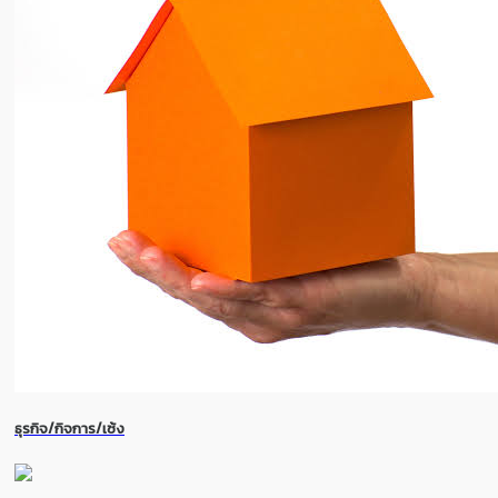
ธุรกิจ/กิจการ/เซ้ง