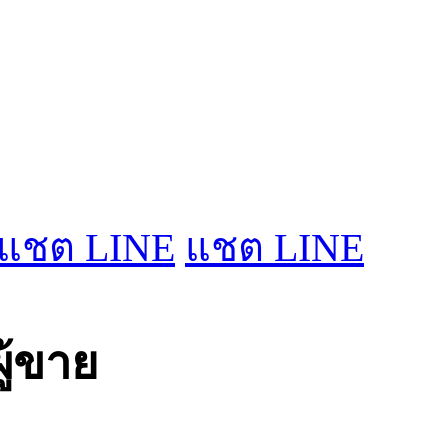
แชต LINE
แชต LINE
ผู้ขาย