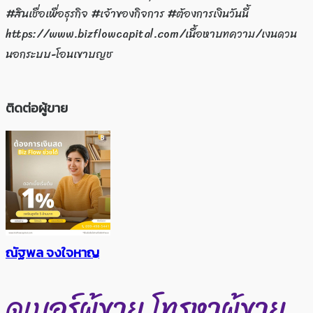
#สินเชื่อเพื่อธุรกิจ #เจ้าของกิจการ #ต้องการเงินวันนี้
https://www.bizflowcapital.com/เนื้อหาบทความ/เงนดวน
นอกระบบ-โอนเขาบญช
ติดต่อผู้ขาย
ณัฐพล จงใจหาญ
ดูเบอร์ผู้ขาย
โทรหาผู้ขาย