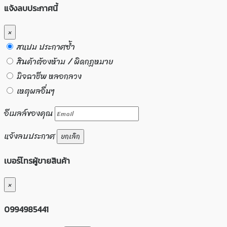
แจ้งลบประกาศนี้
×
สแปม ประกาศซ้ำ
สินค้าต้องห้าม / ผิดกฏหมาย
มิจฉาชีพ หลอกลวง
เหตุผลอื่นๆ
อีเมลล์ของคุณ
แจ้งลบประกาศ
ยกเลิก
เบอร์โทรผู้ขายสินค้า
×
0994985441