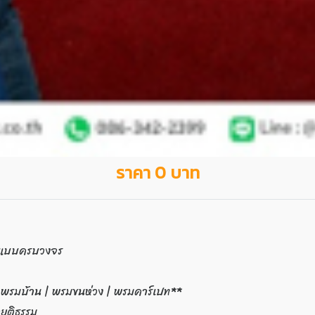
ราคา 0 บาท
ในแบบครบวงจร
| พรมบ้าน | พรมขนห่วง | พรมคาร์เปท**
ยุติธรรม