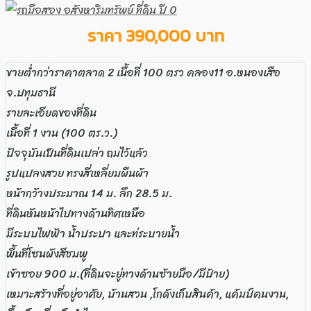
ราคา 390,000 บาท
ขายต่ำกว่าราคาตลาด 2 เนื้อที่ 100 ตรว คลอง11 อ.หนองเสือ
จ.ปทุมธานี
รายละเอียดของที่ดิน
เนื้อที่ 1 งาน (100 ตร.ว.)
ปัจจุบันเป็นที่ดินเปล่า ถมไว้แล้ว
รูปแปลงสวย ทรงสี่เหลี่ยมผืนผ้า
หน้ากว้างประมาณ 14 ม. ลึก 28.5 ม.
ที่ดินหันหน้าไปทางด้านทิศเหนือ
มีระบบไฟฟ้า น้ำประปา และท่ระบายน้ำ
พื้นที่โซนผังสีชมพู
เข้าซอย 900 ม.(ที่ดินจะยู่ทางด้านซ้ายมือ/มีป้าย)
เหมาะสร้างที่อยู่อาศัย, บ้านสวน ,โกดังเก็บสินค้า, แค้มป์คนงาน,