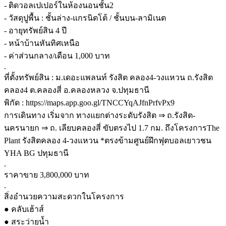
- ติดวอลเปเปอร์ในห้องนอนชั้น2
- วัสดุปูพื้น : ชั้นล่าง-แกรนิตโต้ / ชั้นบน-ลามิเนต
- อายุทรัพย์สิน 4 ปี
- หน้าบ้านหันทิศเหนือ
- ค่าส่วนกลาง/เดือน 1,000 บาท
.
ที่ตั้งทรัพย์สิน : ม.เดอะแพลนท์ รังสิต คลอง4-วงแหวน ถ.รังสิต
คลอง4 ต.คลองสี่ อ.คลองหลวง จ.ปทุมธานี
พิกัด : https://maps.app.goo.gl/TNCCYqAJfnPrfvPx9
การเดินทาง เริ่มจาก ทางแยกต่างระดับรังสิต ⇒ ถ.รังสิต-
นครนายก ⇒ ถ. เลียบคลองสี่ ขับตรงไป 1.7 กม. ถึงโครงการThe
Plant รังสิตคลอง 4-วงแหวน *ตรงข้ามศูนย์ฝึกฟุตบอลเยาวชน
YHA BG ปทุมธานี
.
ราคาขาย 3,800,000 บาท
.
สิ่งอํานวยความสะดวกในโครงการ
● คลับเฮ้าส์
● สระว่ายน้ำ