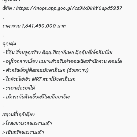
พิกัด : https://maps.app.goo.gl/cs9VxDkkY6apd5S57
.
ราคาขาย 1,641,450,000 บาท
.
จุดเด่น
- ที่ดิน สิ่งปลูกสร้าง ติดถ.รัชดาภิเษก ติดกับตึกโอลิมเปีย
- อยู่ใจกลางเมือง เหมาะสำหรับทำออฟฟิศสำนักงาน คอนโด
- ตัวทรัพย์อยู่ติดถนนรัชดาภิเษก (ห้วยขวาง)
- ใกล้รถไฟฟ้า MRT สถานีรัชดาภิเษก
- ราคาต่อรองได้
- บริการจัดสินเชื่อฟรีโดยมืออาชีพ
.
สถานที่ใกล้เคียง
> โรงพยาบาลพระรามเก้า
> เซ็นทรัลพระรามเก้า