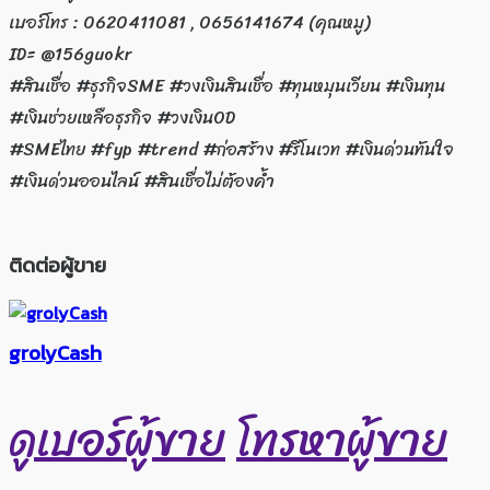
เบอร์โทร : 0620411081 , 0656141674 (คุณหมู)
ID= @156guokr
#สินเชื่อ #ธุรกิจSME #วงเงินสินเชื่อ #ทุนหมุนเวียน #เงินทุน
#เงินช่วยเหลือธุรกิจ #วงเงินOD
#SMEไทย #fyp #trend #ก่อสร้าง #รีโนเวท #เงินด่วนทันใจ
#เงินด่วนออนไลน์ #สินเชื่อไม่ต้องค้ำ
ติดต่อผู้ขาย
grolyCash
ดูเบอร์ผู้ขาย
โทรหาผู้ขาย