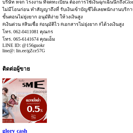
บริษัท หจก โรงงาน ที่จดทะเบียน ต้องการใช้เงินฉุกเฉินนึกถึงGlo
ไม่มีโอนก่อน ทำสัญญาถึงที่ รับเงินเข้าบัญชีได้เลยพนักงานบริก
ขั้นตอนไม่ยุ่งยาก อนุมัติง่าย ให้วงเงินสูง
#เงินด่วน #สินเชื่อ #อนุมัติไว #เอกสารไม่ยุ่งยาก #ได้วงเงินสูง
โทร. 062-0411081 คุณกร
โทร. 065-6141674 คุณเอ็ม
LINE ID: @156guokr
line@: lin.ee/gZce57G
ติดต่อผู้ขาย
glory cash