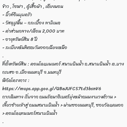
ข้าว , โซฟา , ตู้เสื้อผ้า , เตียงนอน
- บิ้วท์อินมุมครัว
- วัสดุปูพื้น – กระเบื้อง ลามิเนต
- ค่าส่วนกลาง/เดือน 2,000 บาท
- อายุทรัพย์สิน 8 ปี
- ระเบียงหันทิศตะวันออกเฉียงเหนือ
.
ที่ตั้งทรัพย์สิน : คอนโดแมนเนอร์ สนามบินน้ำ ถ.สนามบินน้ำ ต.บาง
กระสอ อ.เมืองนนทบุรี จ.นนทบุรี
พิกัดโครงการ :
https://maps.app.goo.gl/QBeJUFCS7td3bsnV6
การเดินทาง เริ่มจาก ถนนรัตนาธิเบศร์มุ่งหน้าถนนงามวงศ์วาน >
เลี้ยวซ้ายเข้าสู่ ถนนสนามบินน้ำ > ผ่านซอยนนทบุรี, ซอยวัดแคนอก
> คอนโดแทนเนอร์สนามบินน้ำ
.