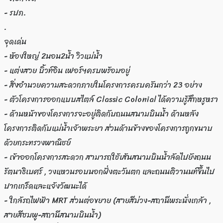
- รปภ.
.
จุดเด่น
- ห้องใหญ่ 2นอน2น้ำ วิวแม่น้ำ
- แต่งสวย บิ้วท์อิน เฟอร์ฯครบพร้อมอยู่
- สิ่งอำนวยความสะดวกภายในโครงการครบครันกว่า 23 อย่าง
- ตัวโครงการออกแบบสไตล์ Classic Colonial ได้ความรู้สึกหรูหรา
- ด้านหน้าของโครงการจะอยู่ติดกับถนนสนามบินน้ำ ด้านหลัง
โครงการติดกับแม่น้ำเจ้าพระยา ส่วนด้านข้างของโครงการถูกขนาบ
ด้วยกระทรวงพาณิชย์
- เข้าออกโครงการสะดวก สามารถใช้เส้นสนามบินน้ำลัดไปยังถนน
รัตนาธิเบศร์ , วงแหวนรอบนอกฝั่งตะวันตก และถนนติวานนท์ขึ้นไป
ปากเกร็ดและแจ้งวัฒนะได้
- ใกล้รถไฟฟ้า MRT ส่วนต่อขยาย (สายสีม่วง-สถานีพระนั่งเกล้า ,
สายสีชมพู-สถานีสนามบินน้ำ)