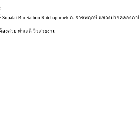
์
Supalai Blu Sathon Ratchaphruek ถ. ราชพฤกษ์ แขวงปากคลองภา
ย ห้องสวย ทำเลดี วิวสวยงาม