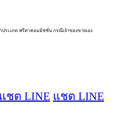
ทุกประเภท ฟรีค่าคอมมิชชั่น กรณีเจ้าของขายเอง
แชต LINE
แชต LINE