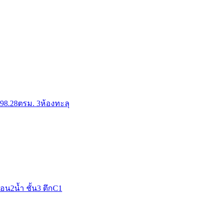
8.28ตรม. 3ห้องทะลุ
น2น้ำ ชั้น3 ตึกC1