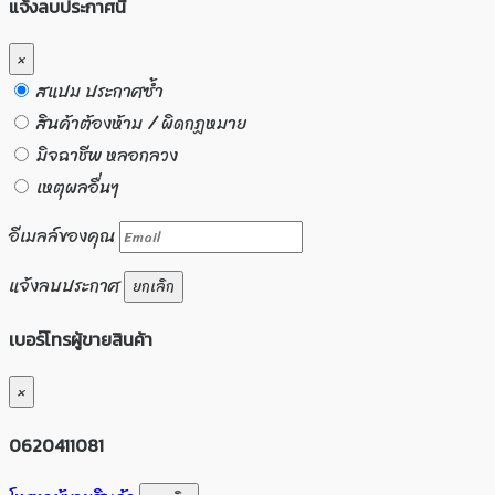
แจ้งลบประกาศนี้
×
สแปม ประกาศซ้ำ
สินค้าต้องห้าม / ผิดกฏหมาย
มิจฉาชีพ หลอกลวง
เหตุผลอื่นๆ
อีเมลล์ของคุณ
แจ้งลบประกาศ
ยกเลิก
เบอร์โทรผู้ขายสินค้า
×
0620411081