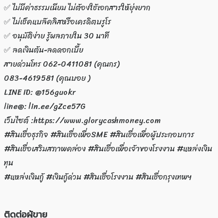
✅ ไม่มีค่าธรรมเนียม ไม่ต้องใช้เอกสารให้ยุ่งยาก
✅ ไม่เช็คแบล๊คลิสหรือเครดิตบรูโร
✅ อนุมัติง่าย รู้ผลภายใน 30 นาที
✅ ลดเงินต้น-ลดดอกเบี้ย
สายด่วนโทร 062-0411081 (คุณกร)
083-4619581 (คุณบอย )
LINE ID: @156guokr
line@: lin.ee/gZce57G
เว็บไซต์ :https://www.glorycashmoney.com
#สินเชื่อธุรกิจ #สินเชื่อเพื่อSME #สินเชื่อเพื่อผู้ประกอบการ
#สินเชื่อเสริมสภาพคล่อง #สินเชื่อเพื่อเจ้าของโรงงาน #แหล่งเงิน
ทุน
#แหล่งเงินกู้ #เงินกู้ด่วน #สินเชื่อโรงงาน #สินเชื่อกรุงเทพฯ
ติดต่อผู้ขาย