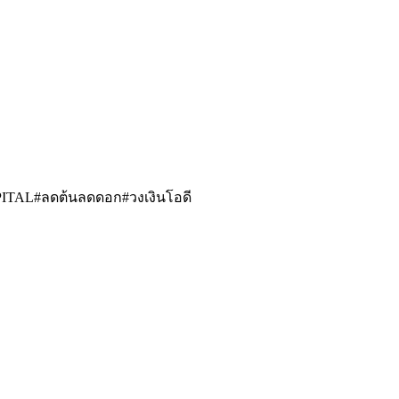
SYCAPITAL#ลดต้นลดดอก#วงเงินโอดี