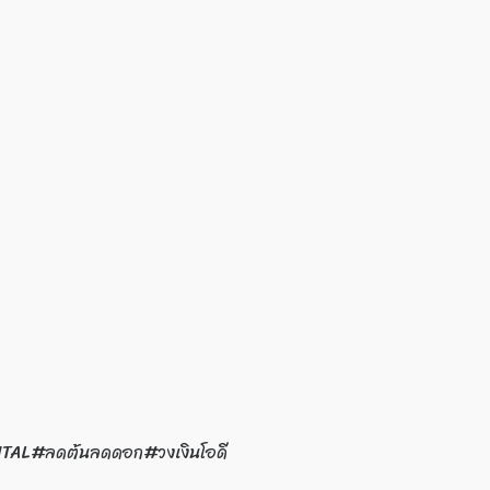
YCAPITAL#ลดต้นลดดอก#วงเงินโอดี